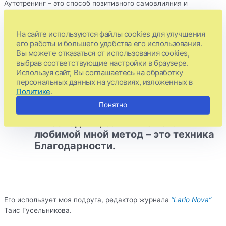
Аутотренинг – это способ позитивного самовлияния и
самовнушения. В Интернете и на
youtube
много техник по
расслаблению, обучающих технологий как слушать себя,
На сайте используются файлы cookies для улучшения
владеть своим телом и управлять разумом. Аутогенная
его работы и большего удобства его использования.
тренировка, предложенная немецким психиатром, гипнологом
Вы можете отказаться от использования cookies,
и психотерапевтом Иоганном Шульцем уже многие годы и
выбрав соответствующие настройки в браузере.
десятилетия успешно используется во всём мире.
Используя сайт, Вы соглашаетесь на обработку
Разработанные им процессы саморазрядки, основанные на
персональных данных на условиях, изложенных в
самовнушении, признаны всеми специалистами.
Политике
.
Понятно
И последний, самый изысканный и
любимой мной метод – это техника
Благодарности.
Его использует моя подруга, редактор журнала
“Lario Nova”
Таис Гусельникова.