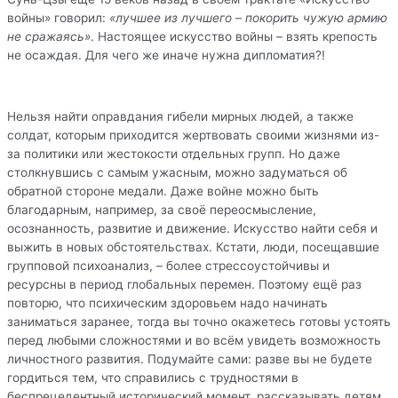
войны» говорил:
«лучшее из лучшего – покорить чужую армию
не сражаясь»
. Настоящее искусство войны – взять крепость
не осаждая. Для чего же иначе нужна дипломатия?!
Нельзя найти оправдания гибели мирных людей, а также
солдат, которым приходится жертвовать своими жизнями из-
за политики или жестокости отдельных групп. Но даже
столкнувшись с самым ужасным, можно задуматься об
обратной стороне медали. Даже войне можно быть
благодарным, например, за своё переосмысление,
осознанность, развитие и движение. Искусство найти себя и
выжить в новых обстоятельствах. Кстати, люди, посещавшие
групповой психоанализ, – более стрессоустойчивы и
ресурсны в период глобальных перемен. Поэтому ещё раз
повторю, что психическим здоровьем надо начинать
заниматься заранее, тогда вы точно окажетесь готовы устоять
перед любыми сложностями и во всём увидеть возможность
личностного развития. Подумайте сами: разве вы не будете
гордиться тем, что справились с трудностями в
беспрецедентный исторический момент, рассказывать детям