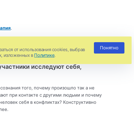
рапия
.
и есть в настоящее время, у них реже
ает новый опыт, чтобы противостоять
Понятно
аться от использования cookies, выбрав
х, изложенных в
Политике
.
участники исследуют себя,
сознания того, почему произошло так а не
кают при контакте с другими людьми и почему
т человек себя в конфликтах? Конструктивно
лее.