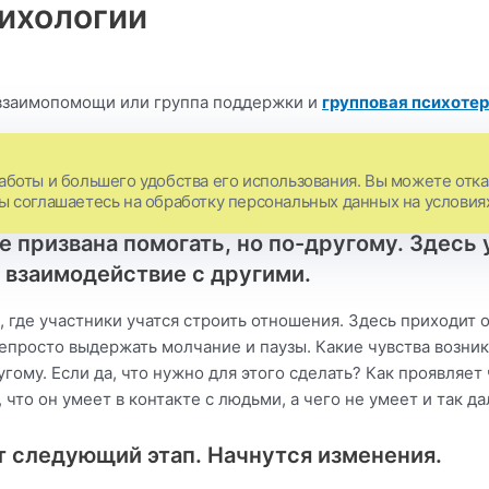
сихологии
а взаимопомощи или группа поддержки и
групповая психоте
астники рассказывают о своём опыте, который у них был ил
ддержать того или иного участника. Там человек приобрет
аботы и большего удобства его использования. Вы можете отказ
Вы соглашаетесь на обработку персональных данных на условия
 призвана помогать, но по-другому. Здесь 
 взаимодействие с другими.
 где участники учатся строить отношения. Здесь приходит о
епросто выдержать молчание и паузы. Какие чувства возни
угому. Если да, что нужно для этого сделать? Как проявляе
 что он умеет в контакте с людьми, а чего не умеет и так да
ит следующий этап. Начнутся изменения.