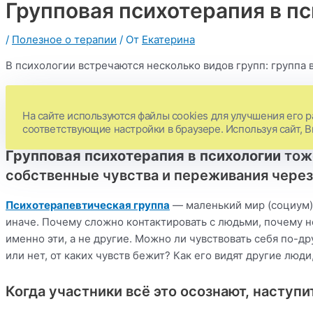
Групповая психотерапия в п
/
Полезное о терапии
/ От
Екатерина
В психологии встречаются несколько видов групп: групп
В группе поддержки в отличие от психотерапевтической уч
возникают конфликты. Цель группы-помощника помочь и по
На сайте используются файлы cookies для улучшения его р
сложившейся непростой ситуации или проблеме.
соответствующие настройки в браузере. Используя сайт, 
Групповая психотерапия в психологии
тоже
собственные чувства и переживания через
Психотерапевтическая группа
— маленький мир (социум),
иначе. Почему сложно контактировать с людьми, почему н
именно эти, а не другие. Можно ли чувствовать себя по-др
или нет, от каких чувств бежит? Как его видят другие люди,
Когда участники всё это осознают, наступ