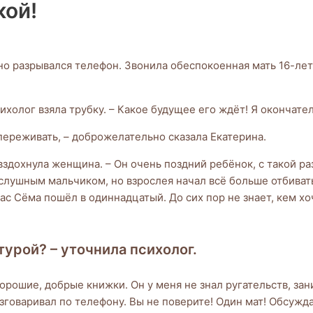
кой!
о разрывался телефон. Звонила обеспокоенная мать 16-лет
психолог взяла трубку. – Какое будущее его ждёт! Я окончате
к переживать, – доброжелательно сказала Екатерина.
 вздохнула женщина. – Он очень поздний ребёнок, с такой р
слушным мальчиком, но взрослея начал всё больше отбивать
ас Сёма пошёл в одиннадцатый. До сих пор не знает, кем хоч
турой? – уточнила психолог.
хорошие, добрые книжки. Он у меня не знал ругательств, за
разговаривал по телефону. Вы не поверите! Один мат! Обсуж