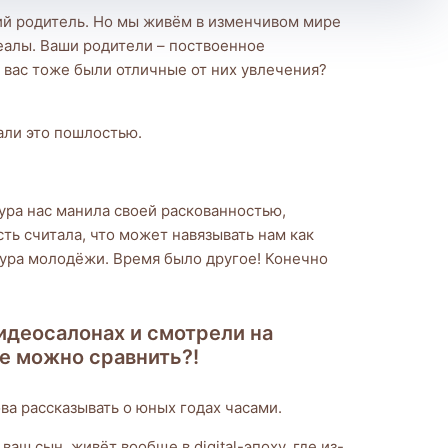
щий родитель. Но мы живём в изменчивом мире
деалы. Ваши родители – поствоенное
у вас тоже были отличные от них увлечения?
али это пошлостью.
тура нас манила своей раскованностью,
ть считала, что может навязывать нам как
тура молодёжи. Время было другое! Конечно
идеосалонах и смотрели на
ве можно сравнить?!
ва рассказывать о юных годах часами.
аш сын, живёт вообще в digital-эпоху, где из-