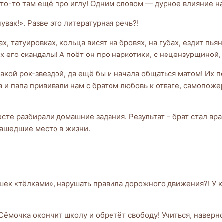
 что-то там ещё про иглу! Одним словом — дурное влияние н
увак!». Разве это литературная речь?!
х, татуировках, кольца висят на бровях, на губах, ездит пья
х его скандалы! А поёт он про наркотики, с нецензурщиной, 
такой рок-звездой, да ещё бы и начала общаться матом! Их
а и папа прививали нам с братом любовь к отваге, самопож
сте разбирали домашние задания. Результат – брат стал вра
нашедшие место в жизни.
вушек «тёлками», нарушать правила дорожного движения?! У 
 Сёмочка окончит школу и обретёт свободу! Учиться, наверно