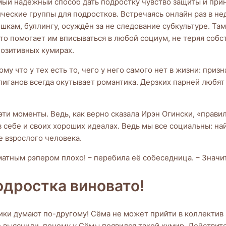
Самый надёжный способ дать подростку чувство защиты и при
тические группы для подростков. Встречаясь онлайн раз в 
шкам, буллингу, осуждён за не следование субкультуре. Там
то помогает им вписываться в любой социум, не теряя соб
позитивных кумирах.
му что у тех есть то, чего у него самого нет в жизни: при
лиганов всегда окутывает романтика. Дерзких парней любят 
ти моменты. Ведь, как верно сказала Ирэн Огински, «прави
 себе и своих хороших идеалах. Ведь мы все социальны: най
е взрослого человека.
 матным рэпером плохо! – перебила её собеседница. – Значи
одростка виновато!
ники думают по-другому! Сёма не может прийти в коллектив и
е выяснили, почему у Сёмы появился такой кумир. Действите