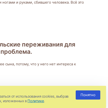
и ногами и руками, сбившего человека. Всё это
ельские переживания для
 проблема.
е сына, потому, что у него нет интереса к
Понятно
аться от использования cookies, выбрав
о ругаться матом?! Он дома просто золотце:
х, изложенных в
Политике
.
лушает таких реперов!