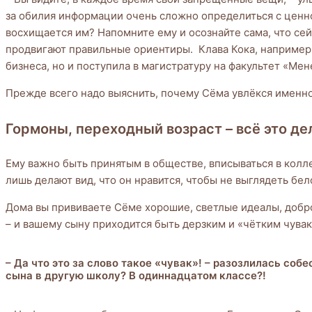
за обилия информации очень сложно определиться с ценно
восхищается им? Напомните ему и осознайте сама, что се
продвигают правильные ориентиры. Клава Кока, например,
бизнеса, но и поступила в магистратуру на факультет «
Прежде всего надо выяснить, почему Сёма увлёкся именно
Гормоны, переходный возраст – всё это де
Ему важно быть принятым в обществе, вписываться в колле
лишь делают вид, что он нравится, чтобы не выглядеть бе
Дома вы прививаете Сёме хорошие, светлые идеалы, добро
– и вашему сыну приходится быть дерзким и «чётким чува
– Да что это за слово такое «чувак»! – разозлилась соб
сына в другую школу? В одиннадцатом классе?!