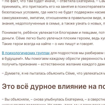
– Не факт, что там будет иначе, – ответила Екатерина. – 
принимать, это пригласить его на занятия в психотерапев
безопасных условиях, где никто не будет подвержен насме
самоуважению, эмпатии, отношениям в правильном виде, э
знания, недополученные в семье, а также узнать о новых, 
Понимаете, ребёнок увлекается блогерами и певцами, пото
деньги. Сёме легко было увлечься плохим героем, ведь ху
Такие герои всегда на хайпе – о них пишут и говорят.
В психологических группах
для подростков мы разбираем э
в будущем!». Мы помогаем каждому обрести уверенность в
получить признание – естественное желание каждого даж
– Думаете, я не пыталась объяснить Сёме, что увлекаться
Это всё дурное влияние на п
– Вы объясняли, – снова улыбнулась Екатерина, – а сверст
нужна группа поддержки. Но опять-таки, мы с вами пока н