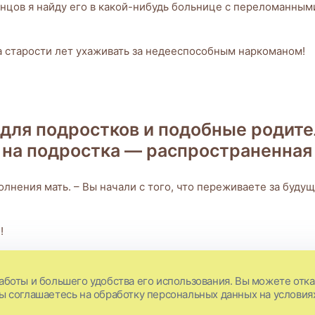
концов я найду его в какой-нибудь больнице с переломанным
на старости лет ухаживать за недееспособным наркоманом!
для подростков и подобные родит
е на подростка — распространенная
лнения мать. – Вы начали с того, что переживаете за будуще
!
аботы и большего удобства его использования. Вы можете отказ
. – Однако ж чему его научат его друзья?! Разве я учила ег
Вы соглашаетесь на обработку персональных данных на условия
ривает. Я никогда бы не подумала, что он так матерится и с