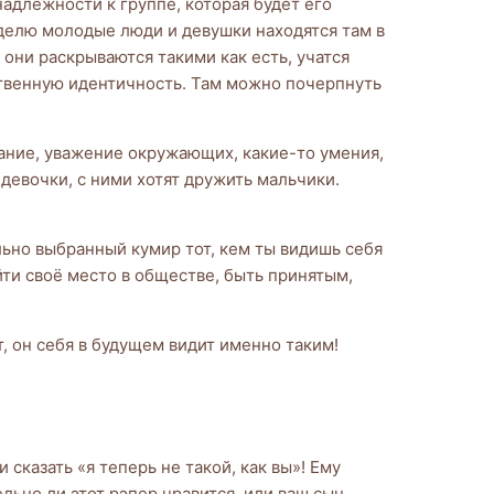
надлежности к группе, которая будет его
неделю молодые люди и девушки находятся там в
 они раскрываются такими как есть, учатся
ственную идентичность. Там можно почерпнуть
знание, уважение окружающих, какие-то умения,
девочки, с ними хотят дружить мальчики.
льно выбранный кумир тот, кем ты видишь себя
ти своё место в обществе, быть принятым,
т, он себя в будущем видит именно таким!
 сказать «я теперь не такой, как вы»! Ему
льно ли этот рэпер нравится, или ваш сын