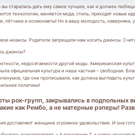
но вы старались дать ему самое лучшее, как и должен любя
аются технологии, меняется мода, стиль, приходят новые и
, лётчики и космонавты! Но в вашу молодость, наверняка, 
 свои нюансы. Родители запрещали нам носить джинсы. Счит
ись джинсы?
претности, недосягаемости другой моды. Американская куль
ыла официальная культура и наша частная – свободная. Влас
ленумов, где они прописывали, как должна выглядеть куль
сильнее политики!
рты рок-групп, закрывались в подпольных в
кие как Рембо, а не матерные рэперы! Раз
ния доставляют женщине огромное удовольствие. И она гото
нулась психотерапевт. – А поколение Z, к коему относится в