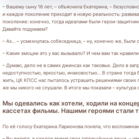
– Вашему сыну 16 лет, – объяснила Екатерина, – безуслов
и каждое поколение приходит в новую реальность: развив
поколение: конечно, тогда идеалами были герои-защитники
Давайте подумаем?
– Ах… – усмехнулась собеседница, – ну, конечно же, были
– Какие эмоции это у вас вызывало? И чем вам так нравил
– Думаю, дело не в самих джинсах как таковых. Дело в за
недоступностью, яркостью, инаковостью… В стране тогда б
жить, ЦК КПСС нас пыталось устрашить решениями своих п
же мы никого не слушали. В итоге мы показали – культура 
Мы одевались как хотели, ходили на конце
кассетах фильмы. Нашими героями стали та
По её голосу Екатерина Ларионова поняла, что воспомина
– Вы видите, в каждое время свои запрещённые вещи, – улыб