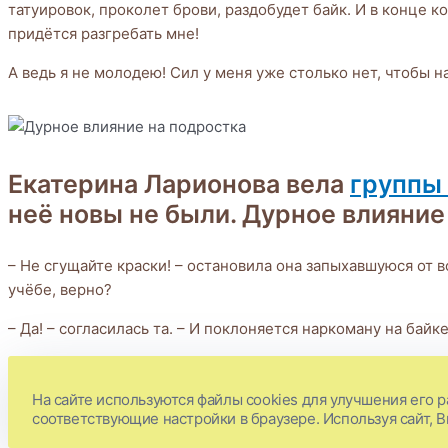
татуировок, проколет брови, раздобудет байк. И в конце 
придётся разгребать мне!
А ведь я не молодею! Сил у меня уже столько нет, чтобы 
Екатерина Ларионова вела
группы
неё новы не были. Дурное влияни
– Не сгущайте краски! – остановила она запыхавшуюся от во
учёбе, верно?
– Да! – согласилась та. – И поклоняется наркоману на байке
– Сёма уже набил себе тату и ездит на мотоцикле?
На сайте используются файлы cookies для улучшения его р
– Ну пока нет… – приходя немного в себя ответила женщина
соответствующие настройки в браузере. Используя сайт, 
вежливый, аккуратный, посуду за собой моет, чай мне зава