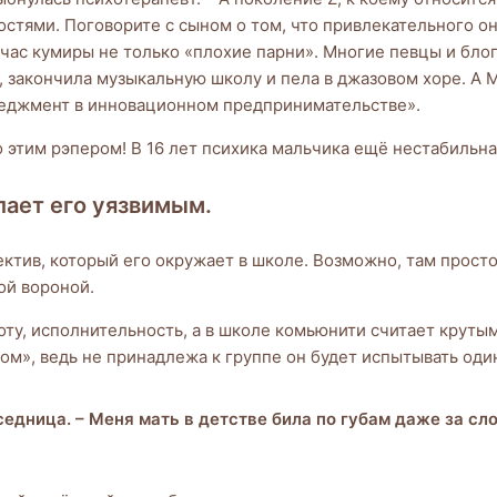
стями. Поговорите с сыном о том, что привлекательного он
йчас кумиры не только «плохие парни». Многие певцы и бло
 закончила музыкальную школу и пела в джазовом хоре. А M
Менеджмент в инновационном предпринимательстве».
 этим рэпером! В 16 лет психика мальчика ещё нестабильна
лает его уязвимым.
ктив, который его окружает в школе. Возможно, там просто
лой вороной.
ту, исполнительность, а в школе комьюнити считает крутым
ком», ведь не принадлежа к группе он будет испытывать од
еседница. – Меня мать в детстве била по губам даже за с