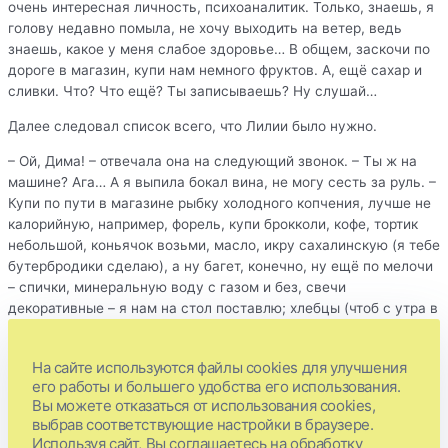
очень интересная личность, психоаналитик. Только, знаешь, я
голову недавно помыла, не хочу выходить на ветер, ведь
знаешь, какое у меня слабое здоровье… В общем, заскочи по
дороге в магазин, купи нам немного фруктов. А, ещё сахар и
сливки. Что? Что ещё? Ты записываешь? Ну слушай…
Далее следовал список всего, что Лилии было нужно.
– Ой, Дима! – отвечала она на следующий звонок. – Ты ж на
машине? Ага… А я выпила бокал вина, не могу сесть за руль. –
Купи по пути в магазине рыбку холодного копчения, лучше не
калорийную, например, форель, купи брокколи, кофе, тортик
небольшой, коньячок возьми, масло, икру сахалинскую (я тебе
бутербродики сделаю), а ну багет, конечно, ну ещё по мелочи
– спички, минеральную воду с газом и без, свечи
декоративные – я нам на стол поставлю; хлебцы (чтоб с утра в
магазин не ходить уже) и… чуть не забыла, бумажное
полотенце закончилось!
На сайте используются файлы cookies для улучшения
Ни одного предмета по хозяйству в доме Лилии не было
его работы и большего удобства его использования.
Вы можете отказаться от использования cookies,
куплено ею самой. Мужчины везли всё: от жидкости для
выбрав соответствующие настройки в браузере.
мытья посуды и туалетной бумаги до пилочек и лаков для
Используя сайт, Вы соглашаетесь на обработку
ногтей.