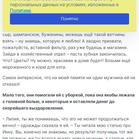
персональных данных на условиях, изложенных в
Политике
.
Десятки раз я слышала отдающее по стенам её громадного
дома эхо тоненького голоска:
Понятно
– Привет, Коля! Да, жду! Посидим, поболтаем! Бери виноград,
сыр, шампанское, буженины, можешь ещё такой ветчины
взять – ну знаешь, которую я люблю! А заодно прихвати,
пожалуйста, вставной фильтр, раз уже будешь в магазине.
Зайди в хозяйственный отдел – паста зубная закончилась.
Что? Цветы? Ну можно, красивее в доме будет! Возьми ещё
мороженного и корм для кота.
Самое интересное, что на моей памяти ни один мужчина ей не
отказал!
Мало того, они помогали ей с уборкой, пока она якобы лежала
с головной болью, а некоторые и оставляли денег до
скорейшего выздоровления.
– Лилия, ты же понимаешь, что это не может продолжаться
вечно! – однажды сказала я ей. – Ты читала мою статью про
Инну. Вы, конечно не знакомы, но результат получишь тот же.
Не можешь же ты всегда искать новых мужчин, а старые, как