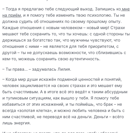
– Тогда я предлагаю тебе следующий выход. Запишись ко
мне
на приём
, и я помогу тебе изменить твою психологию. Ты не
должна судить об отношениях по своему прошлому опыту.
Каждые отношения с новым человеком – новый мир! Страхи
мешают тебе сохранить то, что ты хочешь: с одной стороны ты
держишься за богатство так, что мужчины чувствуют, что
отношения с ними – не является для тебя приоритетом, с
другой – ты не допускаешь возможности, что сблизившись с
кем-то, можешь сохранить свою аутентичность.
– Ты права… – задумалась Лилия.
– Когда мир души искажён подменой ценностей и понятий,
человек зацикливается на своих страхах и это мешает ему
быть счастливым. А в итоге всё это ведёт к таким абсурдным
и тупиковым ситуациям, как вышло у тебя. Я помогу тебе
избавиться от этих искажений, и ты поймёшь, что брак – не
всегда «золотая клетка», и можно любить человека и быть с
ним счастливой, не переводя всё на деньги. Деньги – всёго
лишь энергия.