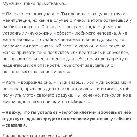
Мужчины такие примитивные…
– Лилечка! – вздохнула я. – Ты правильно нащупала точку
манипуляции, но как и в случае с Инной в итоге останешься у
разбитого корыта. Сорок лет – возраст, когда ещё можно
устроить личную жизнь и обрести любимого человека. А не
ждать звонка от случайных знакомых и вечно дрожать, не
соскочил ли потенциальный гость с удочки. И мне тоже не
жалко привезти тебе продуктов или пригласить в спа-салон,
но гораздо большее я сделаю для тебя, если предупрежу о
надвигающейся опасности. Тебе стоит задуматься о
постоянных отношениях и семье.
– Катя! – возразила она. – Ты ж знаешь, мой муж всегда меня
ревновал, пришлось делать вид, что учусь в институте, чтоб
получить глоток свежего воздуха. Ты, конечно, психолог, но в
жизни ведь всегда приходится выбирать…
– Я вижу, что ты устала от «золотой клетки» и хочешь от неё
отдохнуть, однако средств на независимую жизнь у тебя нет.
– сказала я.
Лилия поникла и кивнула головой.