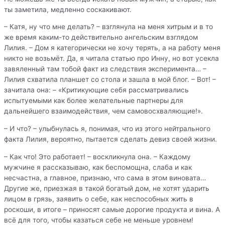
ты заметила, медленно соскакивают.
– Катя, ну что мне делать? – взглянула на меня хитрым и в то
же время каким-то действительно ангельским взглядом
Лилия. – Дом я категорически не хочу терять, а на работу меня
никто не возьмёт. Да, я читала статью про Инну, но вот усекла
завяленный там тобой факт из следствия эксперимента… –
Лилия схватила планшет со стола и зашла в мой блог. – Вот! –
зачитала она: – «Критикующие себя рассматривались
испытуемыми как более желательные партнеры для
дальнейшего взаимодействия, чем самовосхваляющие!».
– И что? – улыбнулась я, понимая, что из этого нейтрального
факта Лилия, вероятно, пытается сделать девиз своей жизни.
– Как что! Это работает! – воскликнула она. – Каждому
мужчине я рассказываю, как беспомощна, слаба и как
несчастна, а главное, признаю, что сама в этом виновата…
Другие же, приезжая в такой богатый дом, не хотят ударить
лицом в грязь, заявить о себе, как неспособных жить в
роскоши, в итоге – приносят самые дорогие продукта и вина. А
всё для того, чтобы казаться себе не меньше уровнем!