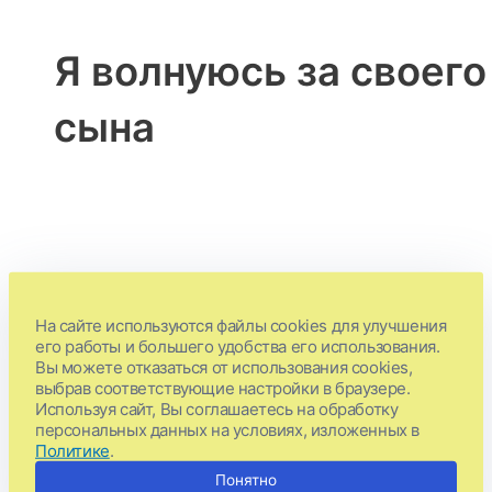
Я волнуюсь за своего
сына
Кумир ребёнка опасный
На сайте используются файлы cookies для улучшения
ломкой!
его работы и большего удобства его использования.
Вы можете отказаться от использования cookies,
выбрав соответствующие настройки в браузере.
Блог
/ От
Екатерина
Используя сайт, Вы соглашаетесь на обработку
персональных данных на условиях, изложенных в
В кабинете психоаналитика Екатерины Ларионовой отчаянно
Политике
.
разрывался телефон. Звонила обеспокоенная мать 16-летнего
Понятно
подростка. Оказывается проблема была в следующем —