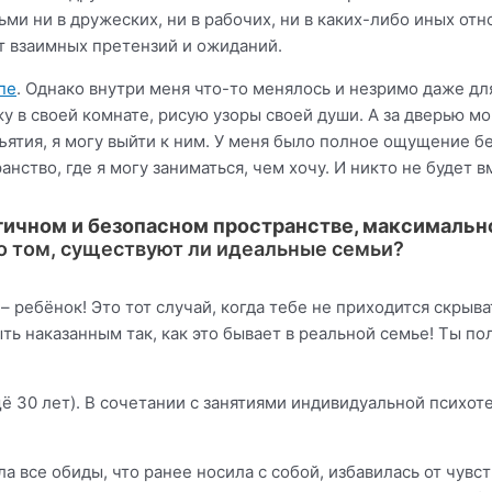
ьми ни в дружеских, ни в рабочих, ни в каких-либо иных отн
т взаимных претензий и ожиданий.
пе
. Однако внутри меня что-то менялось и незримо даже д
жу в своей комнате, рисую узоры своей души. А за дверью 
ъятия, я могу выйти к ним. У меня было полное ощущение б
анство, где я могу заниматься, чем хочу. И никто не будет 
логичном и безопасном пространстве, максималь
 о том, существуют ли идеальные семьи?
ы – ребёнок! Это тот случай, когда тебе не приходится скры
ь наказанным так, как это бывает в реальной семье! Ты по
 30 лет). В сочетании с занятиями индивидуальной психоте
а все обиды, что ранее носила с собой, избавилась от чув