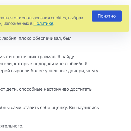
Понятно
аться от использования cookies, выбрав
х, изложенных в
Политике
.
ак любил, плохо обеспечивал, был
мых и настоящих травмах. Я найду
тели, которые недодали мне любви!». Я
атерей выросли более успешные дочери, чем у
ают дети, способные настойчиво достигать
обны сами ставить себе оценку. Вы научились
оятельного.