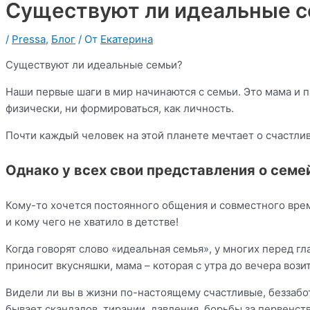
Существуют ли идеальные 
/
Pressa
,
Блог
/ От
Екатерина
Существуют ли идеальные семьи?
Наши первые шаги в мир начинаются с семьи. Это мама и п
физически, ни формироваться, как личность.
Почти каждый человек на этой планете мечтает о счастли
Однако у всех свои представления о сем
Кому-то хочется постоянного общения и совместного вре
и кому чего не хватило в детстве!
Когда говорят слово «идеальная семья», у многих перед гл
приносит вкусняшки, мама – которая с утра до вечера вози
Видели ли вы в жизни по-настоящему счастливые, беззабо
бывает скандалов, тирании, давления, борьбы за первенст