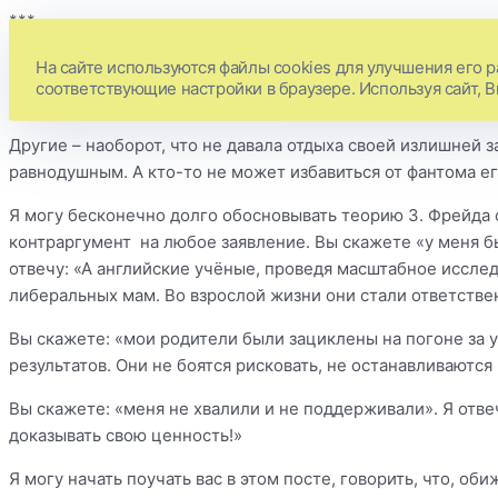
***
На сайте используются файлы cookies для улучшения его р
Кто-то обижается на мать, что та пропадала на работе.
соответствующие настройки в браузере. Используя сайт, 
Другие – наоборот, что не давала отдыха своей излишней з
равнодушным. А кто-то не может избавиться от фантома е
Я могу бесконечно долго обосновывать теорию З. Фрейда о
контраргумент на любое заявление. Вы скажете «у меня б
отвечу: «А английские учёные, проведя масштабное исслед
либеральных мам. Во взрослой жизни они стали ответств
Вы скажете: «мои родители были зациклены на погоне за у
результатов. Они не боятся рисковать, не останавливаются
Вы скажете: «меня не хвалили и не поддерживали». Я отв
доказывать свою ценность!»
Я могу начать поучать вас в этом посте, говорить, что, об