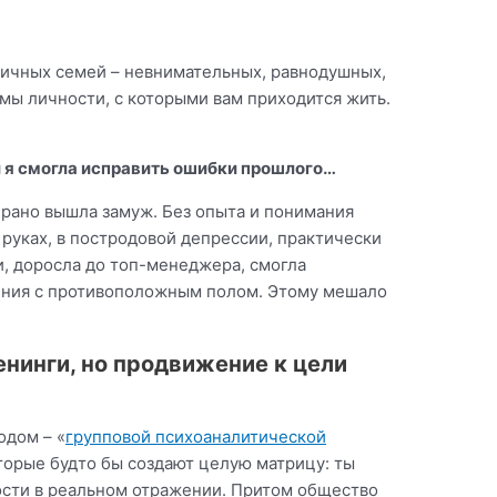
гичных семей – невнимательных, равнодушных,
мы личности, с которыми вам приходится жить.
й я смогла исправить ошибки прошлого…
 рано вышла замуж. Без опыта и понимания
 руках, в постродовой депрессии, практически
и, доросла до топ-менеджера, смогла
ошения с противоположным полом. Этому мешало
енинги, но продвижение к цели
одом – «
групповой психоаналитической
оторые будто бы создают целую матрицу: ты
ности в реальном отражении. Притом общество