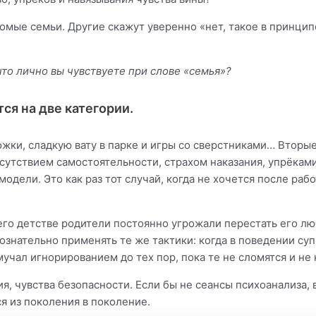
акомые семьи. Другие скажут уверенно «нет, такое в принци
что лично вы чувствуете при слове «семья»?
тся на две категории.
жки, сладкую вату в парке и игры со сверстниками… Вторы
тсутствием самостоятельности, страхом наказания, упрёкам
одели. Это как раз тот случай, когда не хочется после раб
 его детстве родители постоянно угрожали перестать его л
сознательно применять те же тактики: когда в поведении су
 мучал игнорированием до тех пор, пока те не сломятся и не 
рия, чувства безопасности. Если бы не сеансы психоанализа,
я из поколения в поколение.