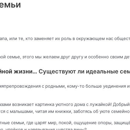
семьи
апа, или те, кто заменяет их роль в окружающем нас общес
вой семье, этого мы желаем друг другу и особенно своим д
ейной жизни…
Существуют ли идеальные се
мяпрепровождения с родными, кому-то больше уединения и 
азами возникает картинка уютного дома с лужайкой! Добрый 
тся с малышами, читая им книжки, заботясь об уюте семейно
тные семьи, где царят мир, покой, ощущение опоры, защищ
во, упрёков и навязывания чувства вины?