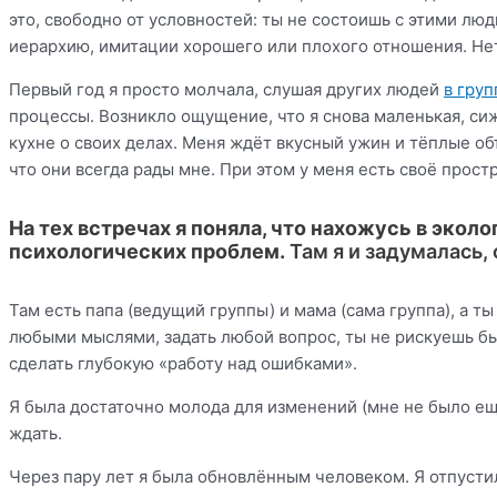
это, свободно от условностей: ты не состоишь с этими люд
иерархию, имитации хорошего или плохого отношения. Не
Первый год я просто молчала, слушая других людей
в груп
процессы. Возникло ощущение, что я снова маленькая, си
кухне о своих делах. Меня ждёт вкусный ужин и тёплые об
что они всегда рады мне. При этом у меня есть своё простр
На тех встречах я поняла, что нахожусь в эко
психологических проблем.
Там я и задумалась,
Там есть папа (ведущий группы) и мама (сама группа), а т
любыми мыслями, задать любой вопрос, ты не рискуешь быт
сделать глубокую «работу над ошибками».
Я была достаточно молода для изменений (мне не было ещё
ждать.
Через пару лет я была обновлённым человеком. Я отпустил