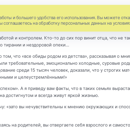
аботы и большего удобства его использования. Вы можете отказ
Вы соглашаетесь на обработку персональных данных на условия
аботой и контролем. Кто-то до сих пор винит отца, что не т
го тирании и нездоровой опеки…
 том, что «все обиды родом из детства», рассказывая о мни
ыли требовательные, эмоционально холодные, суровые роди
ование среди 15 тысяч человек, доказали, что у строгих м
енными и целеустремлёнными!»
спехом». А я приведу вам факты, что в таких семьях выраст
 на достигнутом и всегда живут яркой жизнью.
ечу: «зато вы нечувствительны к мнению окружающих и спос
ижаясь на родителей, вы отвергаете себя взрослого и самост