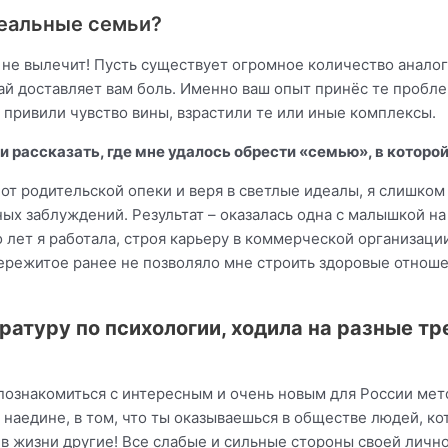
деальные семьи?
 не вылечит! Пусть существует огромное количество анало
ай доставляет вам боль. Именно ваш опыт принёс те пробле
, привили чувство вины, взрастили те или иные комплексы.
и рассказать, где мне удалось обрести «семью», в которо
от родительской опеки и веря в светлые идеалы, я слишком
ных заблуждений. Результат – оказалась одна с малышкой на
 лет я работала, строя карьеру в коммерческой организаци
: пережитое ранее не позволяло мне строить здоровые отн
ратуру по психологии, ходила на разные тр
познакомиться с интересным и очень новым для России мет
м наедине, в том, что ты оказываешься в обществе людей, к
я в жизни другие! Все слабые и сильные стороны своей лич