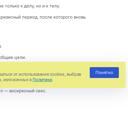
 только к делу, но и к телу.
 кризисный период, после которого вновь
.
 общие цели.
Понятно
аться от использования cookies, выбрав
х, изложенных в
Политике
.
ил — воскресный секс.