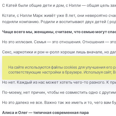
С Катей были общие дети и дом, с Нэлли — общая цель захва
Кстати, с Нэлли Марк живёт уже 8 лет, они невероятно сча
подняли компанию. Родили и воспитывают двух детей ( род
Чаще всего мы, женщины, считаем, что семью могут спас
Но это иллюзия. Семья — это отношения. Отношения — это
Секс, наркотики и рок-н-ролл хороши лишь вначале, но да
По-настоящему общие.
На сайте используются файлы cookies для улучшения его р
Мы часто говорим своему партнёру: — Я думала, что ты то
соответствующие настройки в браузере. Используя сайт, 
Но нет. Каждый из нас может хотеть чего-то разного. К п
По-моему, нет причин, чтобы не совместить одно с други
Но это далеко не все. Важно так же иметь и то, чего вам 
Алиса и Олег — типичная современная пара