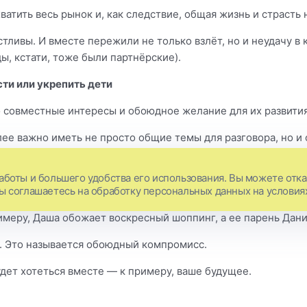
тить весь рынок и, как следствие, общая жизнь и страсть не
стливы. И вместе пережили не только взлёт, но и неудачу в
ы, кстати, тоже были партнёрские).
ти или укрепить дети
 совместные интересы и обоюдное желание для их развития
лее важно иметь не просто общие темы для разговора, но и
аботы и большего удобства его использования. Вы можете отказ
же этого хочешь.
Вы соглашаетесь на обработку персональных данных на условия
римеру, Даша обожает воскресный шоппинг, а ее парень Дан
м. Это называется обоюдный компромисс.
будет хотеться вместе — к примеру, ваше будущее.