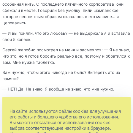
особенная нить. С последнего пятничного корпоратива они
сбежали вместе. Говорили без умолку, пили шампанское,
которое непонятным образом оказалось в его машине… и
целовались.
— И вы поняли, что это любовь? — не выдержала я и вставила
свои 5 копеек.
Сергей жалобно посмотрел на меня и засмеялся: — Я не знаю,
что это, но я готов бросить реально все, поэтому и обратился к
вам. Мне нужна таблетка.
Вам нужно, чтобы этого никогда не было? Вытереть это из
памяти?
— НЕТ! Да! Не знаю. Я вообще не знаю, что мне нужно.
Предлагаю начать с сеанса, — тихо сказала я. Завтра в 17 00
жду вас у себя.
На сайте используются файлы cookies для улучшения
его работы и большего удобства его использования.
Вы можете отказаться от использования cookies,
Конечно, я могла бы сейчас как обычный психолог рассказать,
выбрав соответствующие настройки в браузере.
как и почему это происходит с мужчинами, что на них