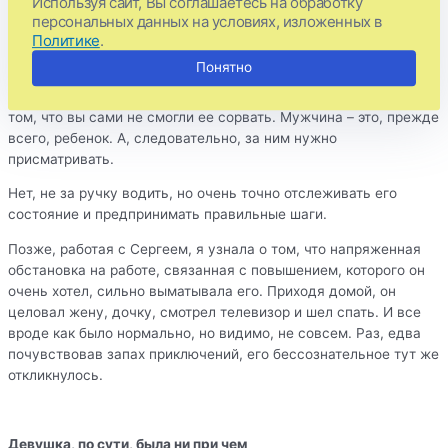
Используя сайт, Вы соглашаетесь на обработку
воздействует и даже объяснить вам, почему женщина (та,
персональных данных на условиях, изложенных в
Политике
.
которая будто разлучница) здесь совершенно ни при чем.
Понятно
Но скажу вам как женщина – вы что-то упустили. Если у
мужчины срывает крышу из-за другой, то главная проблема в
том, что вы сами не смогли ее сорвать. Мужчина – это, прежде
всего, ребенок. А, следовательно, за ним нужно
присматривать.
Нет, не за ручку водить, но очень точно отслеживать его
состояние и предпринимать правильные шаги.
Позже, работая с Сергеем, я узнала о том, что напряженная
обстановка на работе, связанная с повышением, которого он
очень хотел, сильно выматывала его. Приходя домой, он
целовал жену, дочку, смотрел телевизор и шел спать. И все
вроде как было нормально, но видимо, не совсем. Раз, едва
почувствовав запах приключений, его бессознательное тут же
откликнулось.
Девушка, по сути, была ни при чем