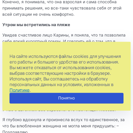
Конечно, я понимала, что она взрослая и сама способна
принимать решения, но все-таки чувствовала себя от этой
всей ситуации не очень комфортно.
Утром мы встретились на пляже
Увидев счастливое лицо Карины, я поняла, что та позволила
себе яркий курортный роман. И говорить ей о том, что в
данной ситуации, возможно, это не лучшая идея, я не стала.
На сайте используются файлы cookies для улучшения
Всю неделю мы почти не пересекались и увиделись уже во
его работы и большего удобства его использования.
время последнего ужина. Как оказалось, в Москву мы улетали
Вы можете отказаться от использования cookies,
одним рейсом.
выбрав соответствующие настройки в браузере.
Используя сайт, Вы соглашаетесь на обработку
Лицо Карины было счастливым и влюбленным. Она загадочно
персональных данных на условиях, изложенных в
на меня посмотрела и сказала: – я развожусь. Я буквально
Политике
.
поперхнулась глотком холодного просекко и с широко
Понятно
открытыми глазами посмотрела на нее.
У нас с Евгением все серьезно. Это настоящая любовь.
Я глубоко вдохнула и произнесла вслух то единственное, за
что бы влюбленная женщина не могла меня придушить: –
Поздравляю.