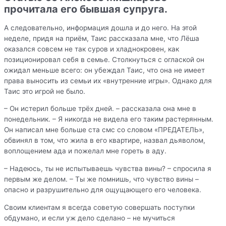
прочитала его бывшая супруга.
А следовательно, информация дошла и до него. На этой
неделе, придя на приём, Таис рассказала мне, что Лёша
оказался совсем не так суров и хладнокровен, как
позиционировал себя в семье. Столкнуться с оглаской он
ожидал меньше всего: он убеждал Таис, что она не имеет
права выносить из семьи их «внутренние игры». Однако для
Таис это игрой не было.
– Он истерил больше трёх дней. – рассказала она мне в
понедельник. – Я никогда не видела его таким растерянным.
Он написал мне больше ста смс со словом «ПРЕДАТЕЛЬ»,
обвинял в том, что жила в его квартире, назвал дьяволом,
воплощением ада и пожелал мне гореть в аду.
– Надеюсь, ты не испытываешь чувства вины? – спросила я
первым же делом. – Ты же помнишь, что чувство вины –
опасно и разрушительно для ощущающего его человека.
Своим клиентам я всегда советую совершать поступки
обдумано, и если уж дело сделано – не мучиться