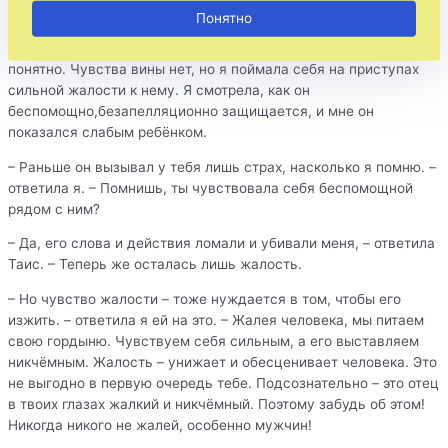
однако не могла это увидеть, будучи внутри отношений, так
Понятно
как постоянно находилась под влиянием Алексея. Я не могла
найти объяснение его действиям.Теперь же мне многое стало
понятно. Чувства вины нет, но я поймала себя на приступах
сильной жалости к нему. Я смотрела, как он
беспомощно,безапелляционно защищается, и мне он
показался слабым ребёнком.
– Раньше он вызывал у тебя лишь страх, насколько я помню. –
ответила я. – Помнишь, ты чувствовала себя беспомощной
рядом с ним?
– Да, его слова и действия ломали и убивали меня, – ответила
Таис. – Теперь же осталась лишь жалость.
– Но чувство жалости – тоже нуждается в том, чтобы его
изжить. – ответила я ей на это. – Жалея человека, мы питаем
свою гордыню. Чувствуем себя сильным, а его выставляем
никчёмным. Жалость – унижает и обесценивает человека. Это
не выгодно в первую очередь тебе. Подсознательно – это отец
в твоих глазах жалкий и никчёмный. Поэтому забудь об этом!
Никогда никого не жалей, особенно мужчин!