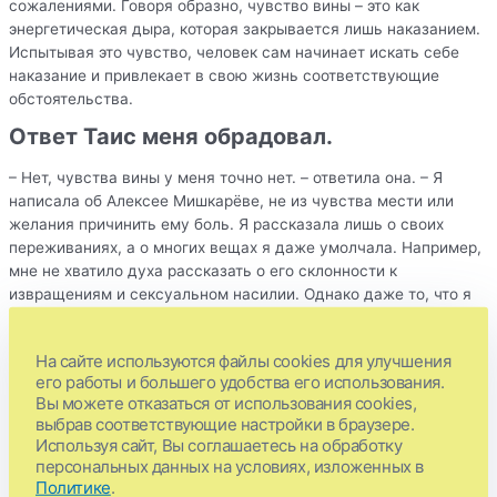
сожалениями. Говоря образно, чувство вины – это как
энергетическая дыра, которая закрывается лишь наказанием.
Испытывая это чувство, человек сам начинает искать себе
наказание и привлекает в свою жизнь соответствующие
обстоятельства.
Ответ Таис меня обрадовал.
– Нет, чувства вины у меня точно нет. – ответила она. – Я
написала об Алексее Мишкарёве, не из чувства мести или
желания причинить ему боль. Я рассказала лишь о своих
переживаниях, а о многих вещах я даже умолчала. Например,
мне не хватило духа рассказать о его склонности к
извращениям и сексуальном насилии. Однако даже то, что я
написала в статье «Любовь или манипуляция» уже нашло
отклик в сотнях сердец и позволило женщинам понять, что они
На сайте используются файлы cookies для улучшения
не одиноки, если столкнулись с тем же. Я видела это в их
его работы и большего удобства его использования.
реакциях, сообщениях, которые я получила в соц.сетях и
Вы можете отказаться от использования cookies,
поняла, что это помогло многим. Я благодарна тебе за совет,
выбрав соответствующие настройки в браузере.
написание этой статьи имело терапевтический эффект и для
Используя сайт, Вы соглашаетесь на обработку
меня самой, я многое осознала. Я пришла к выводу, что
персональных данных на условиях, изложенных в
столкнулась с выраженным антисоциальным поведением,
Политике
.