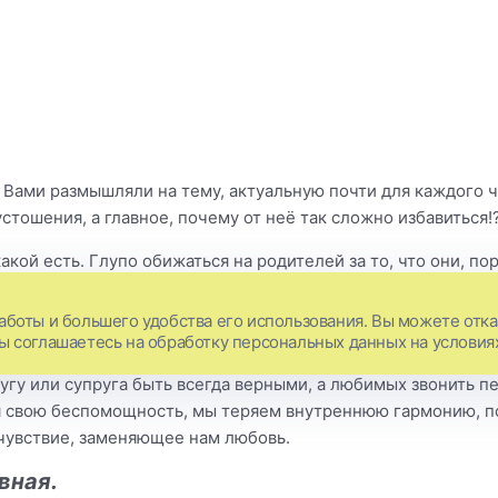
 Вами размышляли на тему, актуальную почти для каждого ч
стошения, а главное, почему от неё так сложно избавиться!
кой есть. Глупо обижаться на родителей за то, что они, по
их чувств и принципов, и ничего не изменится, если мы буд
аботы и большего удобства его использования. Вы можете отказ
Вы соглашаетесь на обработку персональных данных на условия
оятельствам, требование к миру измениться. Агрессивное т
угу или супруга быть всегда верными, а любимых звонить п
ая свою беспомощность, мы теряем внутреннюю гармонию, п
очувствие, заменяющее нам любовь.
ивная.