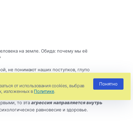
еловека на земле. Обида: почему мы её
?
рой, не понимают наших поступков, глупо
ем убиваться из-за того, что любимый человек
Понятно
аться от использования cookies, выбрав
х, изложенных в
Политике
.
ребование. Но так как мы не можем силой
ервыми, то эта
агрессия
направляется внутрь
сихологическое равновесие и здоровье.