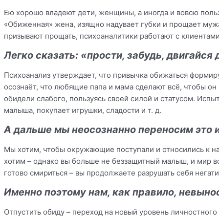
Ею хорошо владеют дети, женщины, а иногда и вовсю поль
«Обиженная» жена, изящно надувает губки и прощает мужа
призывают прощать, психоаналитики работают с клиентами
Легко сказать: «прости, забудь, двигайся 
Психоанализ утверждает, что привычка обижаться формиру
осознаёт, что любящие папа и мама сделают всё, чтобы он 
обидели слабого, пользуясь своей силой и статусом. Исп
малыша, покупает игрушки, сладости и т. д.
А дальше мы неосознанно переносим это 
Мы хотим, чтобы окружающие поступали и относились к нам
хотим – однако вы больше не беззащитный малыш, и мир в
готово смириться – вы продолжаете разрушать себя негат
Именно поэтому нам, как правило, невын
Отпустить обиду – переход на новый уровень личностного р