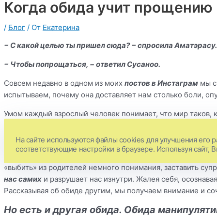
Когда обида учит прощению
/
Блог
/ От
Екатерина
− С какой целью ты пришел сюда? − спросила Аматэрасу.
− Чтобы попрощаться, − ответил Сусаноо.
Совсем недавно в одном из моих
постов в Инстаграм
мы с
испытываем, почему она доставляет нам столько боли, опу
Умом каждый взрослый человек понимает, что мир таков, ка
требовать от партнёра верности, если он не разделяет тво
не дарит подарки или никогда не звонит первым.
На сайте используются файлы cookies для улучшения его р
соответствующие настройки в браузере. Используя сайт, 
Такая обида разрушает нас. Это претензия к внешним обст
«выбить» из родителей немного понимания, заставить супр
нас самих
и разрушает нас изнутри. Жалея себя, осознав
Рассказывая об обиде другим, мы получаем внимание и с
Но есть и другая обида. Обида манипулят