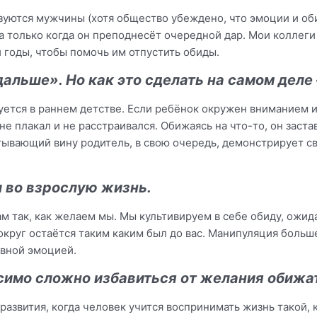
зуются мужчины (хотя общество убеждено, что эмоции и оби
 только когда он преподнесёт очередной дар. Мои коллеги
 годы, чтобы помочь им отпустить обиды.
дальше». Но как это сделать на самом деле 
ется в раннем детстве. Если ребёнок окружен вниманием и
не плакал и не расстраивался. Обижаясь на что-то, он заста
ытывающий вину родитель, в свою очередь, демонстрирует с
и во взрослую жизнь.
 так, как желаем мы. Мы культивируем в себе обиду, ожидая
округ остаётся таким каким был до вас. Манипуляция больш
ивной эмоцией.
осимо сложно избавиться от желания обижа
азвития, когда человек учится воспринимать жизнь такой, к