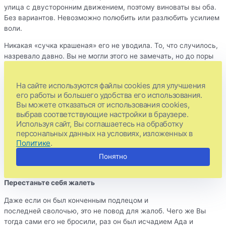
улица с двусторонним движением, поэтому виноваты вы оба.
Без вариантов. Невозможно полюбить или разлюбить усилием
воли.
Никакая «сучка крашеная» его не уводила. То, что случилось,
назревало давно. Вы не могли этого не замечать, но до поры
до времени старательно не замечали этого, надеясь, что все
образуется как-то само собой.
На сайте используются файлы cookies для улучшения
его работы и большего удобства его использования.
Так или иначе, между вами нарастало непонимание, исчезала
Вы можете отказаться от использования cookies,
нежность, вы проводили вместе меньше времени, чаще
выбрав соответствующие настройки в браузере.
ссорились или просто мало общались. Да, такие периоды
Используя сайт, Вы соглашаетесь на обработку
случаются у всех пар, но распадаются те, что изначально
персональных данных на условиях, изложенных в
были непрочными. То есть ваши отношения, в принципе, были
Политике
.
обречены, вопрос был лишь в том, когда произойдет разрыв.
Понятно
Перестаньте себя жалеть
Даже если он был конченным подлецом и
последней сволочью, это не повод для жалоб. Чего же Вы
тогда сами его не бросили, раз он был исчадием Ада и