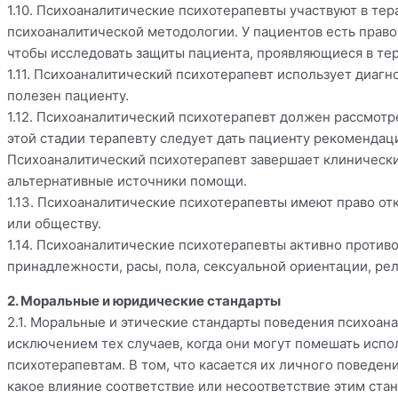
1.10. Психоаналитические психотерапевты участвуют в т
психоаналитической методологии. У пациентов есть право
чтобы исследовать защиты пациента, проявляющиеся в те
1.11. Психоаналитический психотерапевт использует диагн
полезен пациенту.
1.12. Психоаналитический психотерапевт должен рассмотре
этой стадии терапевту следует дать пациенту рекомендации
Психоаналитический психотерапевт завершает клинически
альтернативные источники помощи.
1.13. Психоаналитические психотерапевты имеют право отк
или обществу.
1.14. Психоаналитические психотерапевты активно против
принадлежности, расы, пола, сексуальной ориентации, ре
2. Моральные и юридические стандарты
2.1. Моральные и этические стандарты поведения психоана
исключением тех случаев, когда они могут помешать испо
психотерапевтам. В том, что касается их личного поведе
какое влияние соответствие или несоответствие этим ста