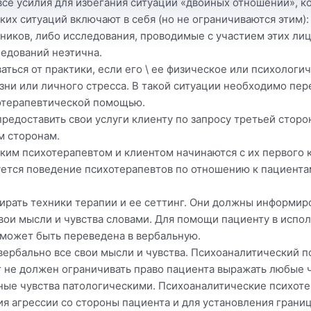
се усилия для избегания ситуации «двойных отношений», к
ких ситуаций включают в себя (но не ограничиваются этим)
ников, либо исследования, проводимые с участием этих лиц
ледований неэтична.
ться от практики, если его \ ее физическое или психологи
езни или личного стресса. В такой ситуации необходимо пер
хотерапевтической помощью.
редоставить свои услуги клиенту по запросу третьей сторон
м сторонам.
ким психотерапевтом и клиентом начинаются с их первого 
ется поведение психотерапевтов по отношению к пациентам
рать техники терапии и ее сеттинг. Они должны информиров
свои мысли и чувства словами. Для помощи пациенту в испо
 может быть переведена в вербальную.
 вербально все свои мысли и чувства. Психоаналитический 
вт не должен ограничивать право пациента выражать любые
ные чувства патологическими. Психоаналитические психоте
 агрессии со стороны пациента и для установления границ