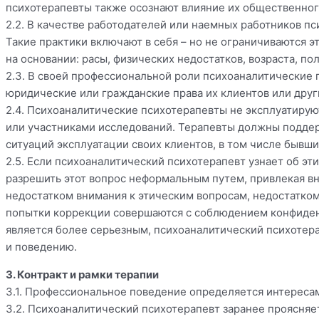
психотерапевты также осознают влияние их общественног
2.2. В качестве работодателей или наемных работников п
Такие практики включают в себя – но не ограничиваются э
на основании: расы, физических недостатков, возраста, по
2.3. В своей профессиональной роли психоаналитические
юридические или гражданские права их клиентов или друг
2.4. Психоаналитические психотерапевты не эксплуатиру
или участниками исследований. Терапевты должны поддер
ситуаций эксплуатации своих клиентов, в том числе бывш
2.5. Если психоаналитический психотерапевт узнает об э
разрешить этот вопрос неформальным путем, привлекая вн
недостатком внимания к этическим вопросам, недостатко
попытки коррекции совершаются с соблюдением конфиде
является более серьезным, психоаналитический психотер
и поведению.
3. Контракт и рамки терапии
3.1. Профессиональное поведение определяется интереса
3.2. Психоаналитический психотерапевт заранее проясняет