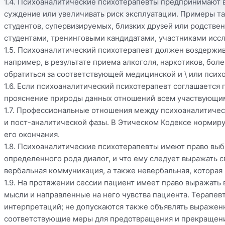
1.4. Психоаналитические психотерапевты предпринимают в
суждение или увеличивать риск эксплуатации. Примеры та
студентов, супервизируемых, близких друзей или родствен
студентами, тренинговыми кандидатами, участниками исс
1.5. Психоаналитический психотерапевт должен воздержива
например, в результате приема алкоголя, наркотиков, бол
обратиться за соответствующей медицинской и \ или пси
1.6. Если психоаналитический психотерапевт соглашается п
прояснение природы данных отношений всем участвующи
1.7. Профессиональные отношения между психоаналитичес
и пост-аналитической фазы. В Этическом Кодексе нормиру
его окончания.
1.8. Психоаналитические психотерапевты имеют право выби
определенного рода диалог, и что ему следует выражать 
вербальная коммуникация, а также невербальная, которая
1.9. На протяжении сессии пациент имеет право выражать
мысли и направленные на него чувства пациента. Терапе
интерпретаций; не допускаются также объявлять выражен
соответствующие меры для предотвращения и прекращения