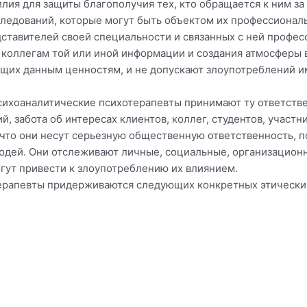
лия для защиты благополучия тех, кто обращается к ним за 
следований, которые могут быть объектом их профессионал
тавителей своей специальности и связанных с ней професс
 коллегам той или иной информации и создания атмосферы 
ющих данным ценностям, и не допускают злоупотреблений им
сихоаналитические психотерапевты принимают ту ответстве
, забота об интересах клиентов, коллег, студентов, участн
 что они несут серьезную общественную ответственность, 
юдей. Они отслеживают личные, социальные, организационн
гут привести к злоупотреблению их влиянием.
терапевты придерживаются следующих конкретных этически