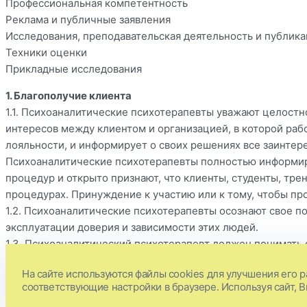
Профессиональная компетентность
Реклама и публичные заявления
Исследования, преподавательская деятельность и публик
Техники оценки
Прикладные исследования
1. Благополучие клиента
1.1. Психоаналитические психотерапевты уважают целостн
интересов между клиентом и организацией, в которой раб
лояльности, и информирует о своих решениях все заинтер
Психоаналитические психотерапевты полностью информиру
процедур и открыто признают, что клиенты, студенты, тре
процедурах. Принуждение к участию или к тому, чтобы пр
1.2. Психоаналитические психотерапевты осознают свое п
эксплуатации доверия и зависимости этих людей.
1.3. Психоаналитический психотерапевт должен понимать
практикующего в данной области требуется поддерживать
На сайте используются файлы cookies для улучшения его р
новейшими клиническими и теоретическими разработками в
соответствующие настройки в браузере. Используя сайт, 
программах непрерывного профессионального развития.