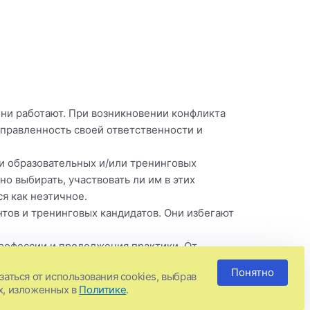
они работают. При возникновении конфликта
аправленность своей ответственности и
и образовательных и/или тренинговых
о выбирать, участвовать ли им в этих
я как неэтичное.
нтов и тренинговых кандидатов. Они избегают
рофессии и продолжения практики. От
ами, в число которых входит ознакомление с
Понятно
аться от использования cookies, выбрав
й практикующий терапевт участвует в
х, изложенных в
Политике
.