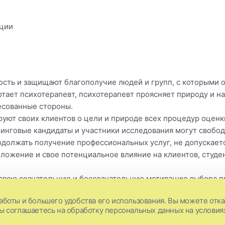
ации
ость и защищают благополучие людей и групп, с которыми 
отает психотерапевт, психотерапевт проясняет природу и н
есованные стороны.
ют своих клиентов о цели и природе всех процедур оценк
нинговые кандидаты и участники исследования могут свободн
одолжать получение профессиональных услуг, не допускаетс
оложение и свое потенциальное влияние на клиентов, студе
 свою сознательную и бессознательную мотивацию выбора п
 уровень своей компетентности всеми необходимыми способ
аботы и большего удобства его использования. Вы можете отказ
 данной области. В частности, предполагается, что кажды
Вы соглашаетесь на обработку персональных данных на условия