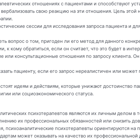
ерапевтических отношениях с пациентами и способствуют у
 вербализовать свою реакцию на эти отношения. Цель этой 
рапии.
остические сессии для исследования запроса пациента и для
ть вопрос о том, пригоден ли его метод для данного конкр
, к кому обратиться, если он считает, что это будет в инте
е или консультационные отношения по запросу клиента. О
азать пациенту, если его запрос нереалистичен или может 
остоят идеям и действиям, которые унижают достоинство па
лигии или социоэкономического статуса.
литических психотерапевтов являются их личным делом в той
лнению их профессиональных обязанностей или снизить дов
ния, психоаналитические психотерапевты ориентируются на 
ндартам может оказывать на качество их профессиональной