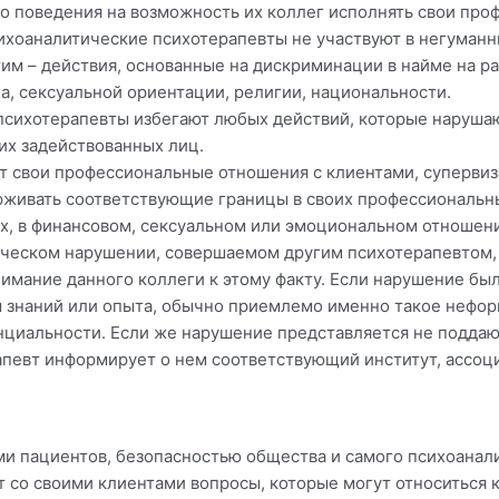
о поведения на возможность их коллег исполнять свои про
сихоаналитические психотерапевты не участвуют в негуманн
тим – действия, основанные на дискриминации в найме на р
ла, сексуальной ориентации, религии, национальности.
 психотерапевты избегают любых действий, которые наруша
их задействованных лиц.
ют свои профессиональные отношения с клиентами, суперви
живать соответствующие границы в своих профессиональны
их, в финансовом, сексуальном или эмоциональном отношен
тическом нарушении, совершаемом другим психотерапевтом, 
имание данного коллеги к этому факту. Если нарушение бы
м знаний или опыта, обычно приемлемо именно такое нефо
нциальности. Если же нарушение представляется не подд
апевт информирует о нем соответствующий институт, ассоц
ми пациентов, безопасностью общества и самого психоанал
 со своими клиентами вопросы, которые могут относиться к